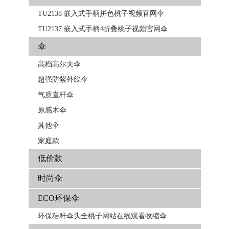
TU2138 嵌入式手柄拼色​​桃子视频官网伞
TU2137 嵌入式手柄4折叠桃子视频官网伞
伞
高档高尔夫伞
超强防紫外线伞
气质直杆伞
原感木伞
其他伞
家庭款
低价款
时尚伞
ECO环保伞
环保秸秆伞头全桃子网站在线观看收缩伞