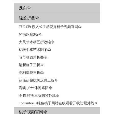
反向伞
轻盈折叠伞
TU2139 嵌入式手柄花卉​​桃子视频官网伞
轻携超扁3折伞
大尺寸木柄五折收缩伞
旋转中棒艺术图案伞
节节收圆角折叠伞
清新格子三折伞
高档提花三折伞
超轻超强抗风反骨三折伞
海魂-户外休闲遮阳伞
图腾-唯美三折防紫外线伞
Topumbrella纯色桃子网站在线观看开收防紫外线伞
桃子视频官网伞