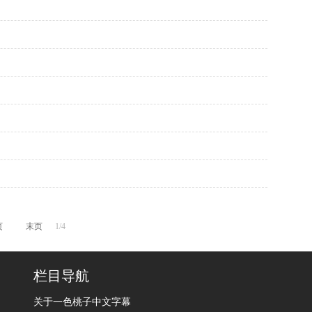
页
末页
1/4
栏目导航
关于一色桃子中文字幕